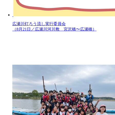
広瀬川灯ろう流し実行委員会
（8月21日／広瀬川河川敷 宮沢橋〜広瀬橋）